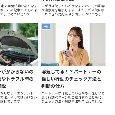
不安定で画面が動かなくなる
車がガス欠したらどうなるのか、その影響
よね。この記事ではその原
や注意点を解説します。また、ガス欠にな
いてまとめているので、安
ったときの対処法や予防法についてもまと
境にしたい人は参考にしてく
めました。
浮気
ンがかからないの
浮気してる！？パートナーの
因やトラブル時の
怪しい行動のチェック方法と
解説
判断の仕方
かからない！エンジントラ
パートナーが浮気しているかも…怪しいと
処方法、やってはいけない
思う行動パターンをご紹介するとともに、
解説しています。
チェック方法や対処方法をまとめました。