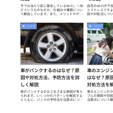
今では当たり前に普及しているWi-Fi。一体
自宅のWi-Fiが
どういうものなのか、仕組みや種類につい
とストレスです
て解説しています。また、メリットやデメ
因や対処法につ
リットについてもまとめました。
定したWi-Fi環
ださい。
車・バイク
車・バイク
車がパンクするのはなぜ？原
車のエンジ
因や対処方法、予防方法を詳
はなぜ？原
しく解説
対処方法を
車がパンクするのはさまざまな原因が考え
車のエンジンが
られます。いくつかのパターンを解説する
ブルの原因や対
とともに、パンクの予防法や注意点につい
注意点について
て解説します。